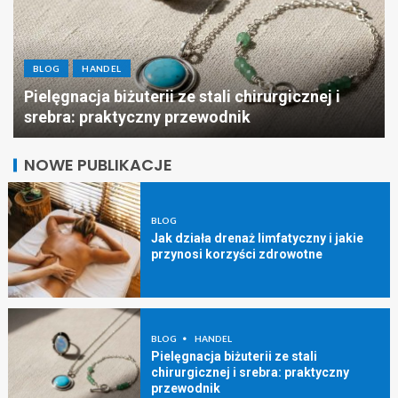
BLOG
HANDEL
Pielęgnacja biżuterii ze stali chirurgicznej i
srebra: praktyczny przewodnik
NOWE PUBLIKACJE
BLOG
Jak działa drenaż limfatyczny i jakie
przynosi korzyści zdrowotne
BLOG
HANDEL
Pielęgnacja biżuterii ze stali
chirurgicznej i srebra: praktyczny
przewodnik