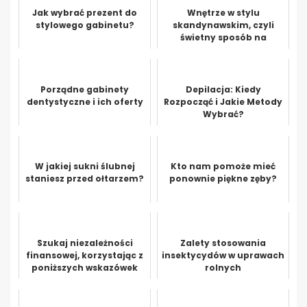
Jak wybrać prezent do
Wnętrze w stylu
stylowego gabinetu?
skandynawskim, czyli
świetny sposób na
unikalne urządzenie
mieszkania
Porządne gabinety
Depilacja: Kiedy
dentystyczne i ich oferty
Rozpocząć i Jakie Metody
Wybrać?
W jakiej sukni ślubnej
Kto nam pomoże mieć
staniesz przed ołtarzem?
ponownie piękne zęby?
Szukaj niezależności
Zalety stosowania
finansowej, korzystając z
insektycydów w uprawach
poniższych wskazówek
rolnych
dotyczących handlu na
rynku FORE...