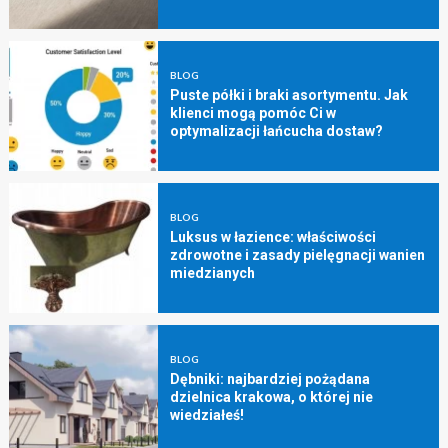
BLOG
Puste półki i braki asortymentu. Jak
klienci mogą pomóc Ci w
optymalizacji łańcucha dostaw?
BLOG
Luksus w łazience: właściwości
zdrowotne i zasady pielęgnacji wanien
miedzianych
BLOG
Dębniki: najbardziej pożądana
dzielnica krakowa, o której nie
wiedziałeś!