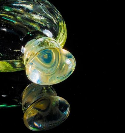
BLOG
ielnica
Jak działa drenaż limfatyczny i jakie
!
przynosi korzyści zdrowotne