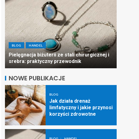
BLOG
BLOG
HANDEL
Puste pó
Pielęgnacja biżuterii ze stali chirurgicznej i
mogą po
srebra: praktyczny przewodnik
dostaw
NOWE PUBLIKACJE
BLOG
Jak działa drenaż
limfatyczny i jakie przynosi
korzyści zdrowotne
BLOG
HANDEL