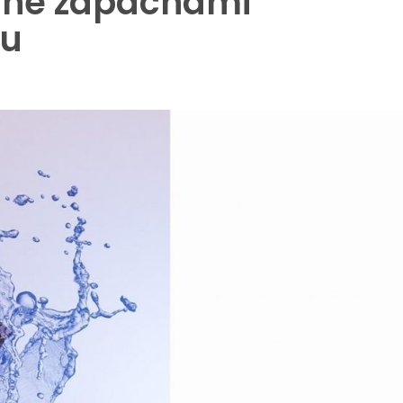
ane zapachami
du