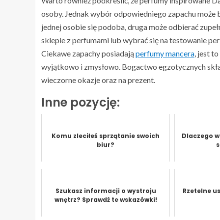
Warto również podkreślić, że perfumy inspirowane D
osoby. Jednak wybór odpowiedniego zapachu może być
jednej osobie się podoba, druga może odbierać zupeł
sklepie z perfumami lub wybrać się na testowanie perf
Ciekawe zapachy posiadają
perfumy mancera
, jest 
wyjątkowo i zmysłowo. Bogactwo egzotycznych składn
wieczorne okazje oraz na prezent.
Inne pozycję:
Komu zleciłeś sprzątanie swoich
Dlaczego w
biur?
Szukasz informacji o wystroju
Rzetelne u
wnętrz? Sprawdź te wskazówki!