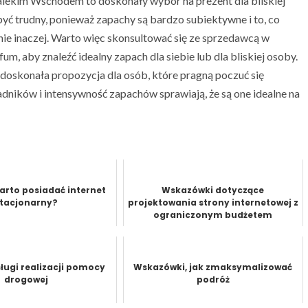
alekim Wschodem to doskonały wybór na prezent dla bliskiej
 trudny, ponieważ zapachy są bardzo subiektywne i to, co
nie inaczej. Warto więc skonsultować się ze sprzedawcą w
um, aby znaleźć idealny zapach dla siebie lub dla bliskiej osoby.
to doskonała propozycja dla osób, które pragną poczuć się
ików i intensywność zapachów sprawiają, że są one idealne na
arto posiadać internet
Wskazówki dotyczące
stacjonarny?
projektowania strony internetowej z
ograniczonym budżetem
sługi realizacji pomocy
Wskazówki, jak zmaksymalizować
drogowej
podróż