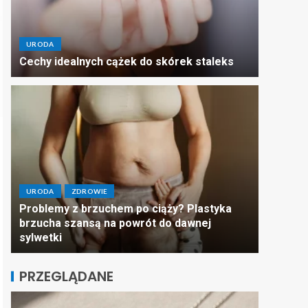
URODA
Cechy idealnych cążek do skórek staleks
URODA
ZDROWIE
Problemy z brzuchem po ciąży? Plastyka
brzucha szansą na powrót do dawnej
sylwetki
PRZEGLĄDANE