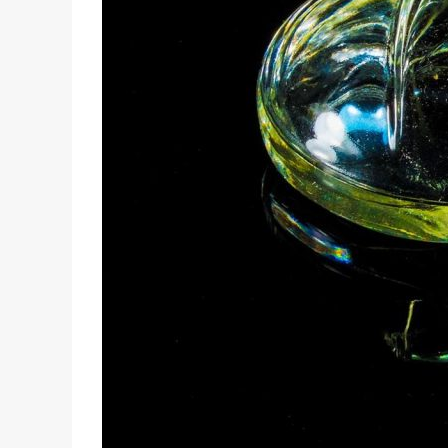
BLOG
Dębniki: najbardziej pożądana dz
krakowa, o której nie wiedziałeś