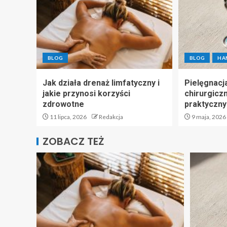
BLOG
BLOG
HA
Jak działa drenaż limfatyczny i
Pielęgnacja
jakie przynosi korzyści
chirurgiczn
zdrowotne
praktyczny
11 lipca, 2026
Redakcja
9 maja, 2026
ZOBACZ TEŻ