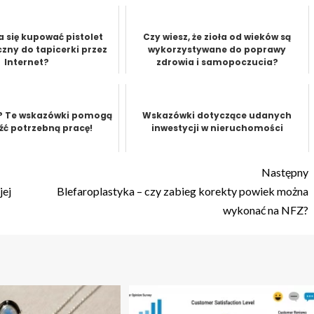
 się kupować pistolet
Czy wiesz, że zioła od wieków są
ny do tapicerki przez
wykorzystywane do poprawy
Internet?
zdrowia i samopoczucia?
? Te wskazówki pomogą
Wskazówki dotyczące udanych
eźć potrzebną pracę!
inwestycji w nieruchomości
Następny
jej
Blefaroplastyka – czy zabieg korekty powiek można
wykonać na NFZ?