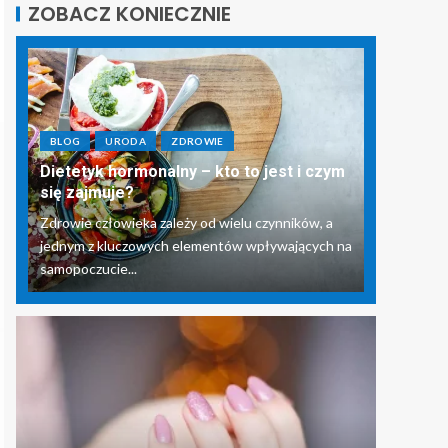
ZOBACZ KONIECZNIE
BLOG
URODA
ZDROWIE
Dietetyk hormonalny – kto to jest i czym
się zajmuje?
Zdrowie człowieka zależy od wielu czynników, a
jednym z kluczowych elementów wpływających na
samopoczucie...