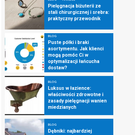
Pielęgnacja biżuterii ze
stali chirurgicznej i srebra:
praktyczny przewodnik
BLOG
Puste półki i braki
asortymentu. Jak klienci
mogą pomóc Ci w
optymalizacji łańcucha
dostaw?
BLOG
Luksus w łazience:
właściwości zdrowotne i
zasady pielęgnacji wanien
miedzianych
BLOG
Dębniki: najbardziej