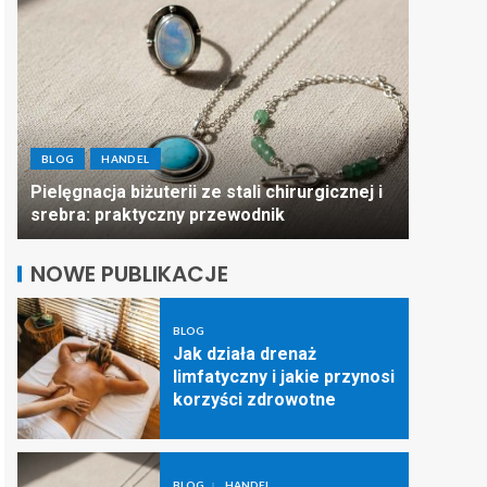
BLOG
BLOG
HANDEL
Puste pó
Pielęgnacja biżuterii ze stali chirurgicznej i
mogą po
srebra: praktyczny przewodnik
dostaw
NOWE PUBLIKACJE
BLOG
Jak działa drenaż
limfatyczny i jakie przynosi
korzyści zdrowotne
BLOG
HANDEL