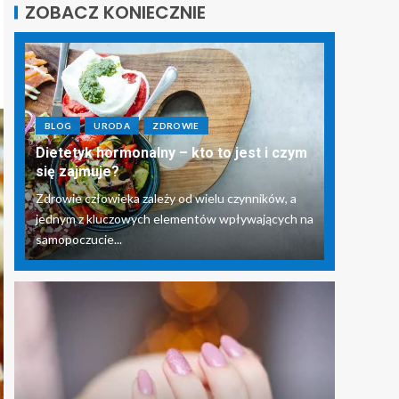
ZOBACZ KONIECZNIE
BLOG
URODA
ZDROWIE
Dietetyk hormonalny – kto to jest i czym
się zajmuje?
Zdrowie człowieka zależy od wielu czynników, a
jednym z kluczowych elementów wpływających na
samopoczucie...