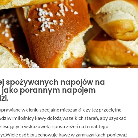
iej spożywanych napojów na
tą jako porannym napojem
zi.
uprawiane w cieniu specjalne mieszanki, czy też przeciętne
awdziwi miłośnicy kawy dołożą wszelkich starań, aby uzyskać
nteresujących wskazówek i spostrzeżeń na temat tego
żyć.Wiele osób przechowuje kawę w zamrażarkach, ponieważ