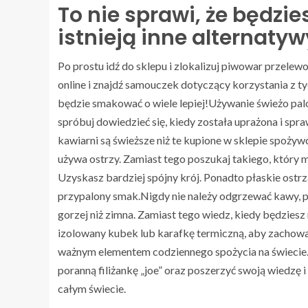
To nie sprawi, że będzi
istnieją inne alternatyw
Po prostu idź do sklepu i zlokalizuj piwowar przelew
online i znajdź samouczek dotyczący korzystania z ty
będzie smakować o wiele lepiej!Używanie świeżo palo
spróbuj dowiedzieć się, kiedy została uprażona i spr
kawiarni są świeższe niż te kupione w sklepie spożyw
używa ostrzy. Zamiast tego poszukaj takiego, który 
Uzyskasz bardziej spójny krój. Ponadto płaskie ostr
przypalony smak.Nigdy nie należy odgrzewać kawy, p
gorzej niż zimna. Zamiast tego wiedz, kiedy będziesz
izolowany kubek lub karafkę termiczną, aby zachować 
ważnym elementem codziennego spożycia na świecie. 
poranną filiżankę „joe” oraz poszerzyć swoją wiedzę 
całym świecie.