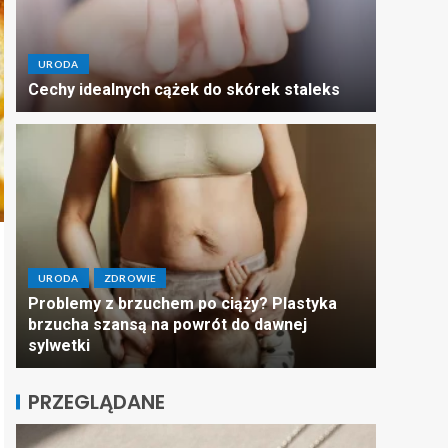
URODA
Cechy idealnych cążek do skórek staleks
URODA
ZDROWIE
Problemy z brzuchem po ciąży? Plastyka
brzucha szansą na powrót do dawnej
sylwetki
PRZEGLĄDANE