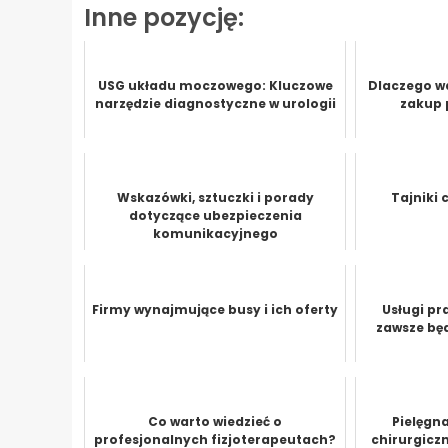
Inne pozycję:
USG układu moczowego: Kluczowe
Dlaczego w
narzędzie diagnostyczne w urologii
zakup 
Wskazówki, sztuczki i porady
Tajniki 
dotyczące ubezpieczenia
komunikacyjnego
Firmy wynajmujące busy i ich oferty
Usługi pr
zawsze będ
Co warto wiedzieć o
Pielęgna
profesjonalnych fizjoterapeutach?
chirurgiczn