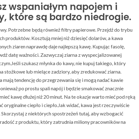
esz wspaniałym napojem i
y, które są bardzo niedrogie.
owy. Potrzebne będą również filtry papierowe. Przejdź do trybu
ch produktów. Kosztują mniej niż dziesięć dolarów, a kawa
nych ziaren naprawdę daje najlepszą kawę. Kupując fasolę,
awdź datę ważności. Zazwyczaj ziarna z wyspecjalizowanej
czym.Jeśli szukasz młynka do kawy, nie kupuj takiego, który
ma stożkowe lub mielące zadziory, aby zredukować ziarna.
za mają tendencję do przegrzewania się i mogą nadać kawie
onieważ po prostu spali napój i będzie smakować znacznie
 mieć kawę dłużej niż 20 minut. Na te okazje warto mieć pod ręką
oryginalne ciepło i ciepło.Jak widać, kawa jest rzeczywiście
Skorzystaj z niektórych spostrzeżeń tutaj, aby wzbogacić
i radość z produktu, który zatrudnia miliony pracowników na