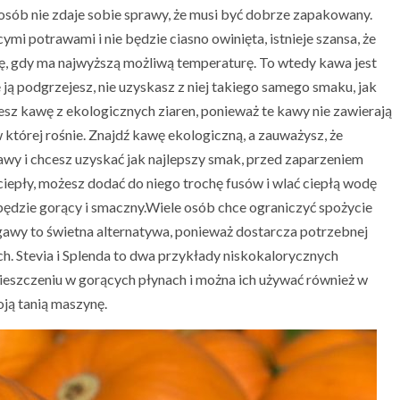
 osób nie zdaje sobie sprawy, że musi być dobrze zapakowany.
mi potrawami i nie będzie ciasno owinięta, istnieje szansa, że ​​
, gdy ma najwyższą możliwą temperaturę. To wtedy kawa jest
e ją podgrzejesz, nie uzyskasz z niej takiego samego smaku, jak
ujesz kawę z ekologicznych ziaren, ponieważ te kawy nie zawierają
BLOG
której rośnie. Znajdź kawę ekologiczną, a zauważysz, że
ielnica
Jak działa drenaż limfatyczny i jakie
kawy i chcesz uzyskać jak najlepszy smak, przed zaparzeniem
!
przynosi korzyści zdrowotne
iepły, możesz dodać do niego trochę fusów i wlać ciepłą wodę
będzie gorący i smaczny.Wiele osób chce ograniczyć spożycie
 agawy to świetna alternatywa, ponieważ dostarcza potrzebnej
. Stevia i Splenda to dwa przykłady niskokalorycznych
ieszczeniu w gorących płynach i można ich używać również w
ją tanią maszynę.