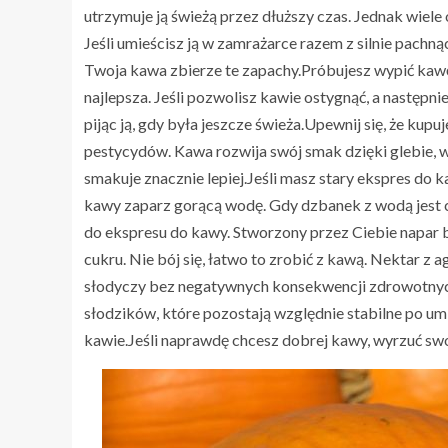
utrzymuje ją świeżą przez dłuższy czas. Jednak wiele
Jeśli umieścisz ją w zamrażarce razem z silnie pachnący
Twoja kawa zbierze te zapachy.Próbujesz wypić kawę
najlepsza. Jeśli pozwolisz kawie ostygnąć, a następni
pijąc ją, gdy była jeszcze świeża.Upewnij się, że kup
BLOG
pestycydów. Kawa rozwija swój smak dzięki glebie, w 
Dębniki: najbardziej pożądana dz
smakuje znacznie lepiej.Jeśli masz stary ekspres do 
krakowa, o której nie wiedziałeś
kawy zaparz gorącą wodę. Gdy dzbanek z wodą jest c
do ekspresu do kawy. Stworzony przez Ciebie napar 
cukru. Nie bój się, łatwo to zrobić z kawą. Nektar z
słodyczy bez negatywnych konsekwencji zdrowotnych
słodzików, które pozostają względnie stabilne po um
kawie.Jeśli naprawdę chcesz dobrej kawy, wyrzuć swo