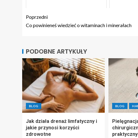
Poprzedni
Co powinieneś wiedzieć o witaminach i minerałach
PODOBNE ARTYKUŁY
BLOG
BLOG
HA
Jak działa drenaż limfatyczny i
Pielęgnacja
jakie przynosi korzyści
chirurgiczn
zdrowotne
praktyczny