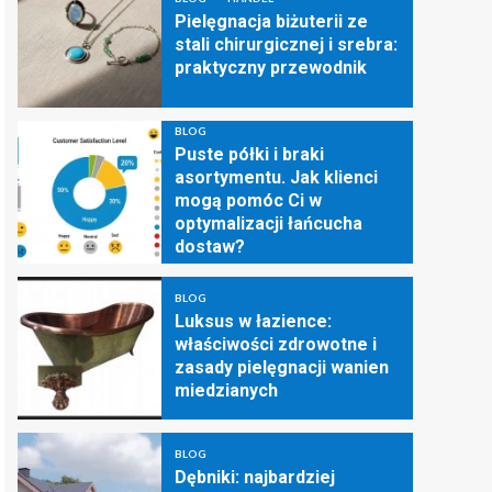
Pielęgnacja biżuterii ze
stali chirurgicznej i srebra:
praktyczny przewodnik
BLOG
Puste półki i braki
asortymentu. Jak klienci
mogą pomóc Ci w
optymalizacji łańcucha
dostaw?
BLOG
Luksus w łazience:
właściwości zdrowotne i
zasady pielęgnacji wanien
miedzianych
BLOG
Dębniki: najbardziej