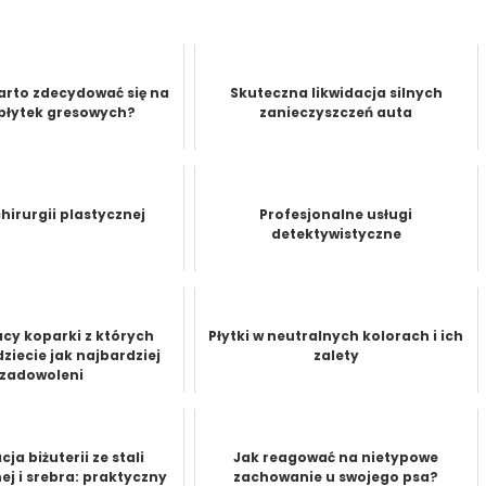
arto zdecydować się na
Skuteczna likwidacja silnych
płytek gresowych?
zanieczyszczeń auta
chirurgii plastycznej
Profesjonalne usługi
detektywistyczne
acy koparki z których
Płytki w neutralnych kolorach i ich
ziecie jak najbardziej
zalety
zadowoleni
cja biżuterii ze stali
Jak reagować na nietypowe
ej i srebra: praktyczny
zachowanie u swojego psa?