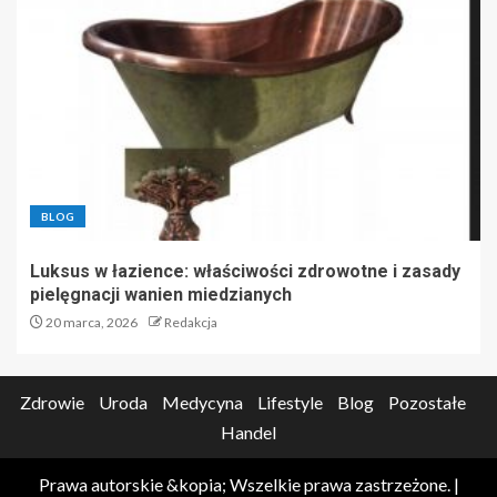
BLOG
Luksus w łazience: właściwości zdrowotne i zasady
pielęgnacji wanien miedzianych
20 marca, 2026
Redakcja
Zdrowie
Uroda
Medycyna
Lifestyle
Blog
Pozostałe
Handel
Prawa autorskie &kopia; Wszelkie prawa zastrzeżone.
|