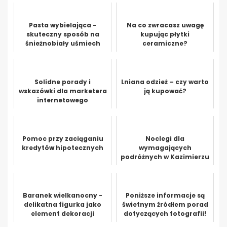
Pasta wybielająca -
Na co zwracasz uwagę
skuteczny sposób na
kupując płytki
śnieżnobiały uśmiech
ceramiczne?
Solidne porady i
Lniana odzież – czy warto
wskazówki dla marketera
ją kupować?
internetowego
Pomoc przy zaciąganiu
Noclegi dla
kredytów hipotecznych
wymagających
podróżnych w Kazimierzu
Dolnym
Baranek wielkanocny -
Poniższe informacje są
delikatna figurka jako
świetnym źródłem porad
element dekoracji
dotyczących fotografii!
Świątecznej