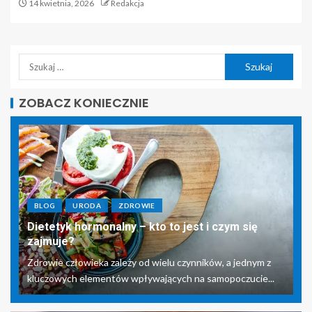
14 kwietnia, 2026
Redakcja
ZOBACZ KONIECZNIE
BLOG
URODA
ZDROWIE
Dietetyk hormonalny – kto to jest i czym się
zajmuje?
Zdrowie człowieka zależy od wielu czynników, a jednym z
kluczowych elementów wpływających na samopoczucie...