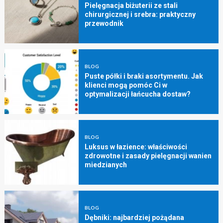
Pielęgnacja biżuterii ze stali
chirurgicznej i srebra: praktyczny
przewodnik
BLOG
Puste półki i braki asortymentu. Jak
klienci mogą pomóc Ci w
optymalizacji łańcucha dostaw?
BLOG
Luksus w łazience: właściwości
zdrowotne i zasady pielęgnacji wanien
miedzianych
BLOG
Dębniki: najbardziej pożądana