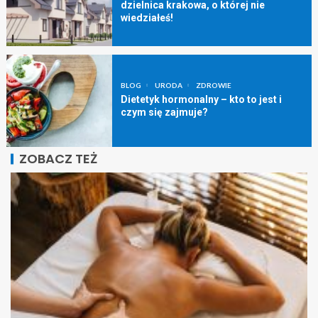
dzielnica krakowa, o której nie
wiedziałeś!
BLOG
URODA
ZDROWIE
Dietetyk hormonalny – kto to jest i
czym się zajmuje?
ZOBACZ TEŻ