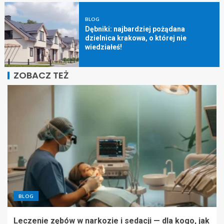
BLOG
Dębniki: najbardziej pożądana
dzielnica krakowa, o której nie
wiedziałeś!
ZOBACZ TEŻ
BLOG
Leczenie zębów w narkozie i sedacji — dla kogo, jak