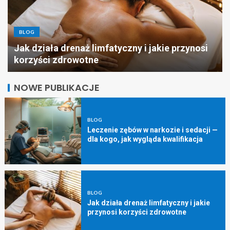
BLOG
HANDEL
 jakie przynosi
Pielęgnacja biżuterii ze stali chirur
srebra: praktyczny przewodnik
NOWE PUBLIKACJE
BLOG
Leczenie zębów w narkozie i sedacji —
dla kogo, jak wygląda kwalifikacja
BLOG
Jak działa drenaż limfatyczny i jakie
przynosi korzyści zdrowotne