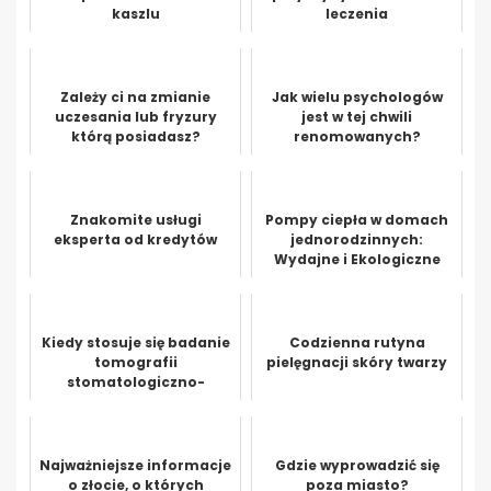
kaszlu
leczenia
Zależy ci na zmianie
Jak wielu psychologów
uczesania lub fryzury
jest w tej chwili
którą posiadasz?
renomowanych?
Znakomite usługi
Pompy ciepła w domach
eksperta od kredytów
jednorodzinnych:
Wydajne i Ekologiczne
Ogrzewanie
Kiedy stosuje się badanie
Codzienna rutyna
tomografii
pielęgnacji skóry twarzy
stomatologiczno-
laryngologicznej
Najważniejsze informacje
Gdzie wyprowadzić się
o złocie, o których
poza miasto?