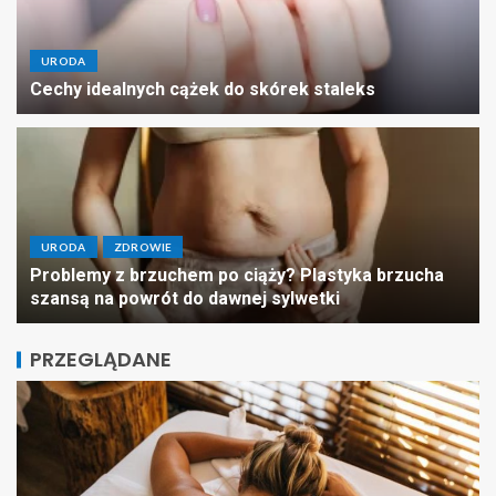
URODA
Cechy idealnych cążek do skórek staleks
URODA
ZDROWIE
Problemy z brzuchem po ciąży? Plastyka brzucha
szansą na powrót do dawnej sylwetki
PRZEGLĄDANE