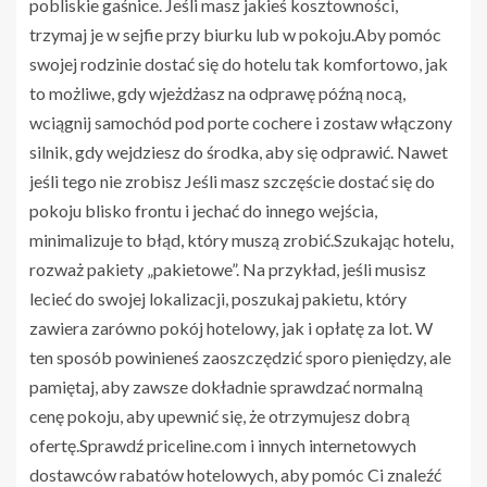
pobliskie gaśnice. Jeśli masz jakieś kosztowności,
trzymaj je w sejfie przy biurku lub w pokoju.Aby pomóc
swojej rodzinie dostać się do hotelu tak komfortowo, jak
to możliwe, gdy wjeżdżasz na odprawę późną nocą,
wciągnij samochód pod porte cochere i zostaw włączony
silnik, gdy wejdziesz do środka, aby się odprawić. Nawet
jeśli tego nie zrobisz Jeśli masz szczęście dostać się do
pokoju blisko frontu i jechać do innego wejścia,
minimalizuje to błąd, który muszą zrobić.Szukając hotelu,
rozważ pakiety „pakietowe”. Na przykład, jeśli musisz
lecieć do swojej lokalizacji, poszukaj pakietu, który
zawiera zarówno pokój hotelowy, jak i opłatę za lot. W
ten sposób powinieneś zaoszczędzić sporo pieniędzy, ale
pamiętaj, aby zawsze dokładnie sprawdzać normalną
cenę pokoju, aby upewnić się, że otrzymujesz dobrą
ofertę.Sprawdź priceline.com i innych internetowych
dostawców rabatów hotelowych, aby pomóc Ci znaleźć