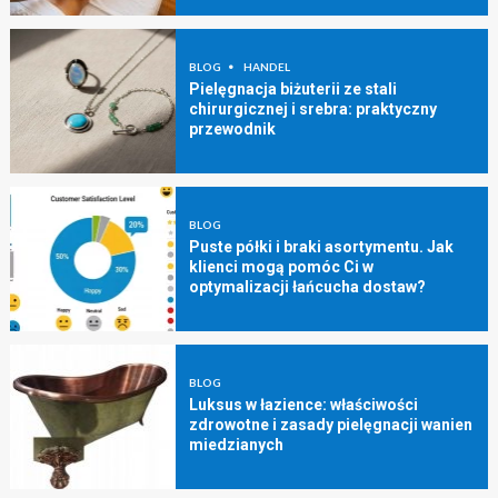
BLOG
HANDEL
Pielęgnacja biżuterii ze stali
chirurgicznej i srebra: praktyczny
przewodnik
BLOG
Puste półki i braki asortymentu. Jak
klienci mogą pomóc Ci w
optymalizacji łańcucha dostaw?
BLOG
Luksus w łazience: właściwości
zdrowotne i zasady pielęgnacji wanien
miedzianych