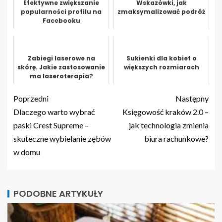
Efektywne zwiększanie
Wskazówki, jak
popularności profilu na
zmaksymalizować podróż
Facebooku
Zabiegi laserowe na
Sukienki dla kobiet o
skórę. Jakie zastosowanie
większych rozmiarach
ma laseroterapia?
Poprzedni
Następny
Dlaczego warto wybrać
Księgowość kraków 2.0 –
paski Crest Supreme –
jak technologia zmienia
skuteczne wybielanie zębów
biura rachunkowe?
w domu
PODOBNE ARTYKUŁY