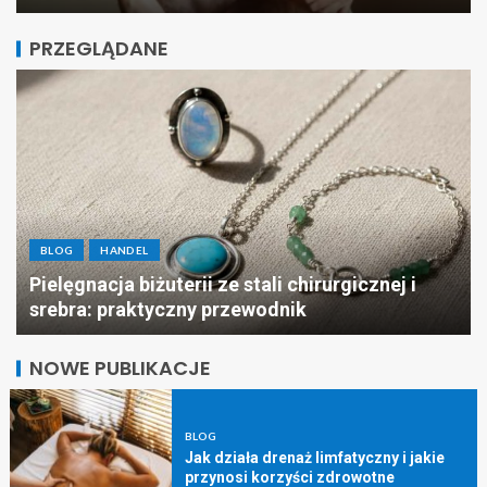
PRZEGLĄDANE
BLOG
Puste półki i braki asortymentu. Jak klienci
mogą pomóc Ci w optymalizacji łańcucha
dostaw?
NOWE PUBLIKACJE
BLOG
Jak działa drenaż limfatyczny i jakie
przynosi korzyści zdrowotne