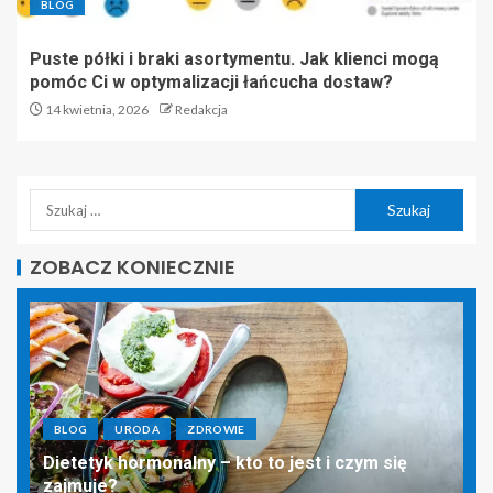
BLOG
Puste półki i braki asortymentu. Jak klienci mogą
pomóc Ci w optymalizacji łańcucha dostaw?
14 kwietnia, 2026
Redakcja
ZOBACZ KONIECZNIE
BLOG
URODA
ZDROWIE
Dietetyk hormonalny – kto to jest i czym się
zajmuje?