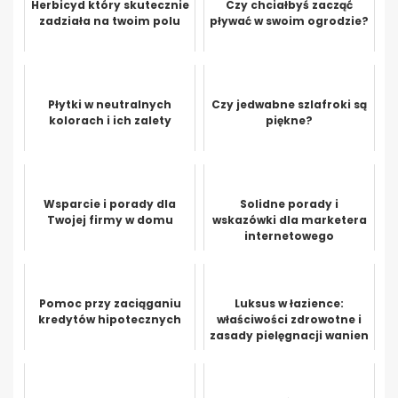
Herbicyd który skutecznie
Czy chciałbyś zacząć
zadziała na twoim polu
pływać w swoim ogrodzie?
Płytki w neutralnych
Czy jedwabne szlafroki są
kolorach i ich zalety
piękne?
Wsparcie i porady dla
Solidne porady i
Twojej firmy w domu
wskazówki dla marketera
internetowego
Pomoc przy zaciąganiu
Luksus w łazience:
kredytów hipotecznych
właściwości zdrowotne i
zasady pielęgnacji wanien
miedzianych