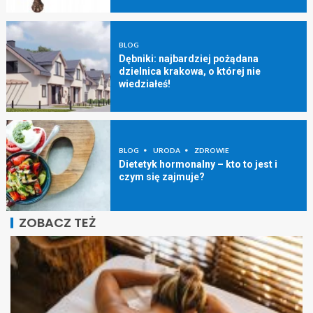
BLOG
Dębniki: najbardziej pożądana
dzielnica krakowa, o której nie
wiedziałeś!
BLOG
URODA
ZDROWIE
Dietetyk hormonalny – kto to jest i
czym się zajmuje?
ZOBACZ TEŻ