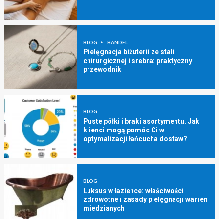
BLOG
HANDEL
Pielęgnacja biżuterii ze stali
chirurgicznej i srebra: praktyczny
przewodnik
BLOG
Puste półki i braki asortymentu. Jak
klienci mogą pomóc Ci w
optymalizacji łańcucha dostaw?
BLOG
Luksus w łazience: właściwości
zdrowotne i zasady pielęgnacji wanien
miedzianych