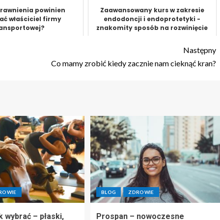
prawnienia powinien
Zaawansowany kurs w zakresie
ać właściciel firmy
endodoncji i endoprotetyki -
ransportowej?
znakomity sposób na rozwinięcie
specjalist...
Następny
Co mamy zrobić kiedy zacznie nam cieknąć kran?
ROWIE
BLOG
ZDROWIE
k wybrać – płaski,
Prospan – nowoczesne