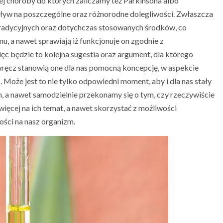
nej choroby do których zaliczamy też Parkinsona albo
ływ na poszczególne oraz różnorodne dolegliwości. Zwłaszcza
 tradycyjnych oraz dotychczas stosowanych środków, co
, a nawet sprawiają iż funkcjonuje on zgodnie z
c będzie to kolejna sugestia oraz argument, dla którego
 wręcz stanowią one dla nas pomocną koncepcję, w aspekcie
BLOG
oże jest to nie tylko odpowiedni moment, aby i dla nas stały
ielnica
Jak działa drenaż limfatyczny i jakie
, a nawet samodzielnie przekonamy się o tym, czy rzeczywiście
!
przynosi korzyści zdrowotne
więcej na ich temat, a nawet skorzystać z możliwości
ności na nasz organizm.