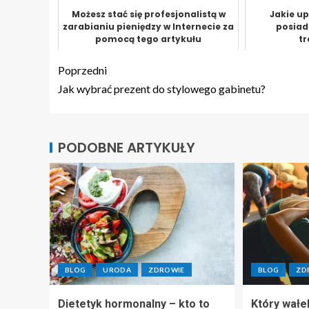
Możesz stać się profesjonalistą w
Jakie u
zarabianiu pieniędzy w Internecie za
posiad
pomocą tego artykułu
t
Poprzedni
Jak wybrać prezent do stylowego gabinetu?
PODOBNE ARTYKUŁY
BLOG
URODA
ZDROWIE
BLOG
ZD
Dietetyk hormonalny – kto to
Który wałe