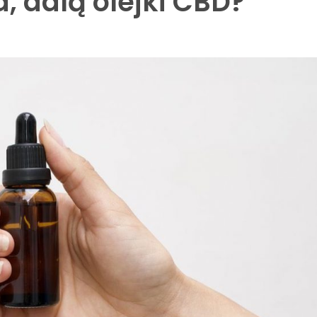
a, dalą olejki CBD?