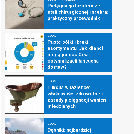
Pielęgnacja biżuterii ze
stali chirurgicznej i srebra:
praktyczny przewodnik
BLOG
Puste półki i braki
asortymentu. Jak klienci
mogą pomóc Ci w
optymalizacji łańcucha
dostaw?
BLOG
Luksus w łazience:
właściwości zdrowotne i
zasady pielęgnacji wanien
miedzianych
BLOG
Dębniki: najbardziej