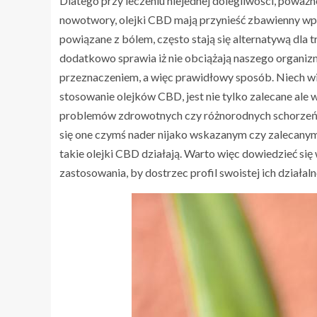
Dlatego przy leczeniu niejednej dolegliwości, poważ
nowotwory, olejki CBD mają przynieść zbawienny wp
powiązane z bólem, często stają się alternatywą dla
dodatkowo sprawia iż nie obciążają naszego organizmu
przeznaczeniem, a więc prawidłowy sposób. Niech wię
stosowanie olejków CBD, jest nie tylko zalecane ale
BLOG
problemów zdrowotnych czy różnorodnych schorzeń. M
Dębniki: najbardziej pożądana dz
się one czymś nader nijako wskazanym czy zalecanym
krakowa, o której nie wiedziałeś
takie olejki CBD działają. Warto więc dowiedzieć się 
zastosowania, by dostrzec profil swoistej ich działal