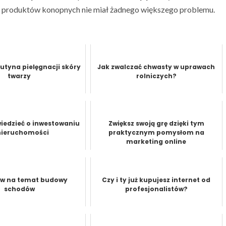
y produktów konopnych nie miał żadnego większego problemu.
utyna pielęgnacji skóry
Jak zwalczać chwasty w uprawach
twarzy
rolniczych?
iedzieć o inwestowaniu
Zwiększ swoją grę dzięki tym
nieruchomości
praktycznym pomysłom na
marketing online
łów na temat budowy
Czy i ty już kupujesz internet od
schodów
profesjonalistów?