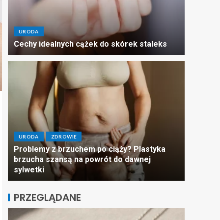
URODA
Cechy idealnych cążek do skórek staleks
URODA
ZDROWIE
Problemy z brzuchem po ciąży? Plastyka
brzucha szansą na powrót do dawnej
sylwetki
PRZEGLĄDANE