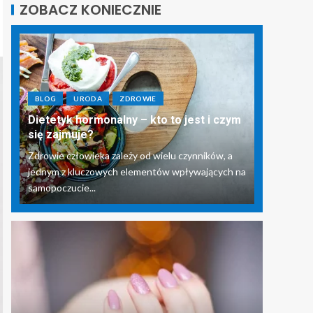
ZOBACZ KONIECZNIE
BLOG
URODA
ZDROWIE
Dietetyk hormonalny – kto to jest i czym
się zajmuje?
Zdrowie człowieka zależy od wielu czynników, a
jednym z kluczowych elementów wpływających na
samopoczucie...