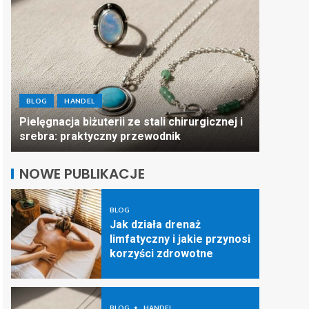
BLOG
BLOG
HANDEL
Puste pó
Pielęgnacja biżuterii ze stali chirurgicznej i
mogą po
srebra: praktyczny przewodnik
dostaw
NOWE PUBLIKACJE
BLOG
Jak działa drenaż
limfatyczny i jakie przynosi
korzyści zdrowotne
BLOG
HANDEL