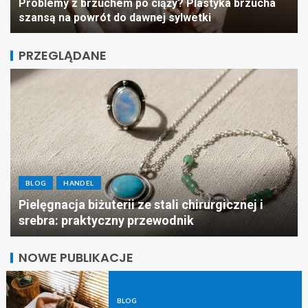
Problemy z brzuchem po ciąży? Plastyka brzucha
szansą na powrót do dawnej sylwetki
PRZEGLĄDANE
B
BLOG
HANDEL
Pu
Pielęgnacja biżuterii ze stali chirurgicznej i
mo
srebra: praktyczny przewodnik
do
NOWE PUBLIKACJE
BLOG