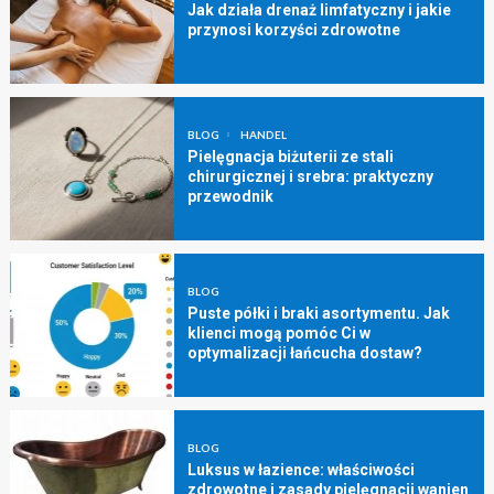
Jak działa drenaż limfatyczny i jakie
przynosi korzyści zdrowotne
BLOG
HANDEL
Pielęgnacja biżuterii ze stali
chirurgicznej i srebra: praktyczny
przewodnik
BLOG
Puste półki i braki asortymentu. Jak
klienci mogą pomóc Ci w
optymalizacji łańcucha dostaw?
BLOG
Luksus w łazience: właściwości
zdrowotne i zasady pielęgnacji wanien