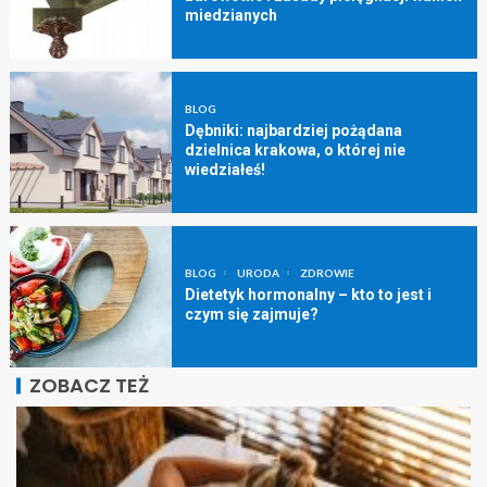
miedzianych
BLOG
Dębniki: najbardziej pożądana
dzielnica krakowa, o której nie
wiedziałeś!
BLOG
URODA
ZDROWIE
Dietetyk hormonalny – kto to jest i
czym się zajmuje?
ZOBACZ TEŻ