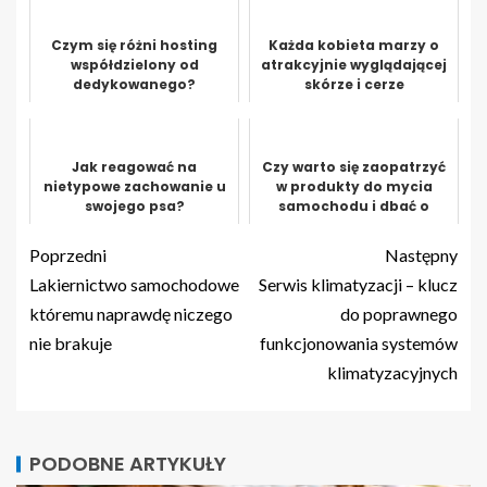
Czym się różni hosting
Każda kobieta marzy o
współdzielony od
atrakcyjnie wyglądającej
dedykowanego?
skórze i cerze
Jak reagować na
Czy warto się zaopatrzyć
nietypowe zachowanie u
w produkty do mycia
swojego psa?
samochodu i dbać o
lakier jak również i
wnętrze pojazdu...
Poprzedni
Następny
Lakiernictwo samochodowe
Serwis klimatyzacji – klucz
któremu naprawdę niczego
do poprawnego
nie brakuje
funkcjonowania systemów
klimatyzacyjnych
PODOBNE ARTYKUŁY