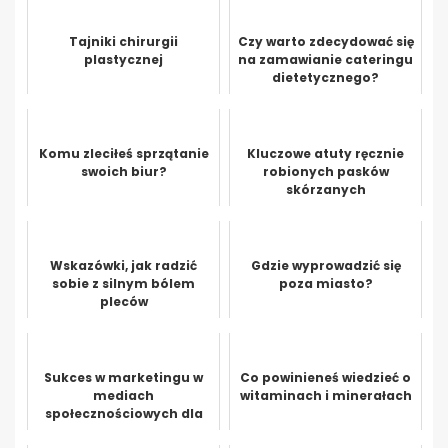
Tajniki chirurgii
Czy warto zdecydować się
plastycznej
na zamawianie cateringu
dietetycznego?
Komu zleciłeś sprzątanie
Kluczowe atuty ręcznie
swoich biur?
robionych pasków
skórzanych
Wskazówki, jak radzić
Gdzie wyprowadzić się
sobie z silnym bólem
poza miasto?
pleców
Sukces w marketingu w
Co powinieneś wiedzieć o
mediach
witaminach i minerałach
społecznościowych dla
Twojej firmy